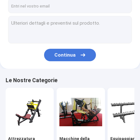
Di noi
Visita alla fabbrica
Controllo della qualità
Contattaci
Continua
Notizie
Casi
Le Nostre Categorie
Attrezzatura commerciale della palestra
Macchine della palestra caricate piatto
Equipaggiamenti di resistenza di progettazione Precor
Attrezzatura
Macchine della
Equipaggiamen