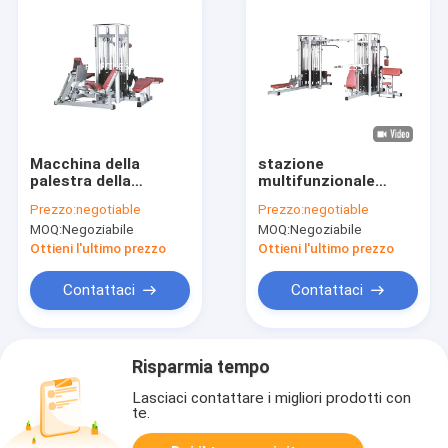
Macchina della
stazione
palestra della
multifunzionale
stazione dell'OEM 4
commerciale della
Prezzo:
negotiable
Prezzo:
negotiable
la multi ha integrato
macchina 8 della
MOQ:
Negoziabile
MOQ:
Negoziabile
gli sport si esercita
palestra della multi
palestra della
Ottieni l'ultimo prezzo
Ottieni l'ultimo prezzo
metropolitana di
3.5mm
Contattaci
Contattaci
Risparmia tempo
Lasciaci contattare i migliori prodotti con
te.