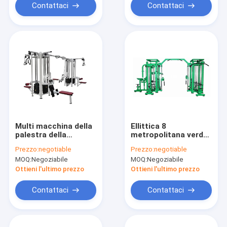
elettrostatica
certificato
Contattaci
Contattaci
Multi macchina della
Ellittica 8
palestra della
metropolitana verde
stazione di forma
commerciale della
Prezzo:
negotiable
Prezzo:
negotiable
fisica 8 della giungla
multi attrezzatura
MOQ:
Negoziabile
MOQ:
Negoziabile
dell'attrezzatura
domestica della
della palestra del
palestra della
Ottieni l'ultimo prezzo
Ottieni l'ultimo prezzo
body building
stazione 3.5mm
Contattaci
Contattaci