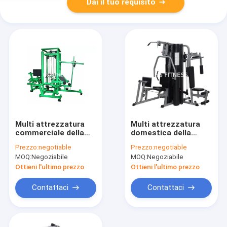
Dai il tuo requisito
Multi attrezzatura
Multi attrezzatura
commerciale della
domestica della
stazione della
palestra di 5
Prezzo:
negotiable
Prezzo:
negotiable
macchina 4 della
stazioni, multi
MOQ:
Negoziabile
MOQ:
Negoziabile
palestra di giungla
macchina di
Q235
allenamento di
Ottieni l'ultimo prezzo
Ottieni l'ultimo prezzo
scopo modulare
Contattaci
Contattaci