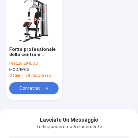
Forza professionale
della centrale
elettrica
Prezzo:
294USD
multifunzionale della
MOQ:
1PCS
famiglia che prepara
l'attrezzatura della
Ottieni l'ultimo prezzo
palestra del posto
fisso
Contattaci
Casa.
Prodotti
Lasciate Un Messaggio
Ti Risponderemo Velocemente
video