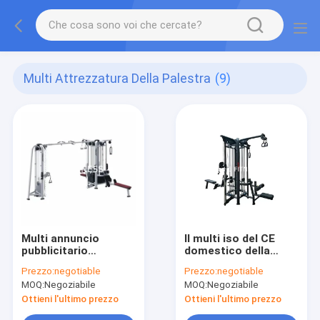
Multi Attrezzatura Della Palestra
(9)
Multi annuncio
Il multi iso del CE
pubblicitario
domestico della
dell'attrezzatura
macchina di
Prezzo:
negotiable
Prezzo:
negotiable
della palestra della
esercizio di forma
MOQ:
Negoziabile
MOQ:
Negoziabile
stazione su
fisica della stazione
ordinazione tre strati
dell'attrezzatura
Ottieni l'ultimo prezzo
Ottieni l'ultimo prezzo
di spruzzatura
della palestra ha