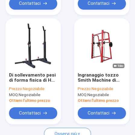
Contattaci
Contattaci
Di sollevamento pesi
Ingranaggio tozzo
di forma fisica di HS
Smith Machine di
della palestra
forma fisica dello
Prezzo:
Negoziabile
Prezzo:
Negoziabile
dell'attrezzatura
scaffale di potere del
MOQ:
Negoziabile
MOQ:
Negoziabile
dello scaffale tozzo
grado commerciale
regolabile di potere
dell'attrezzatura
Ottieni l'ultimo prezzo
Ottieni l'ultimo prezzo
metà
durevole della
palestra
Contattaci
Contattaci
Osservi più