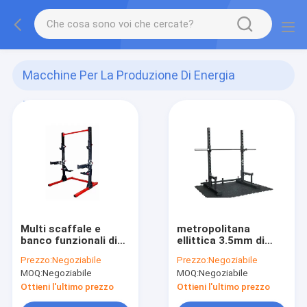
Macchine Per La Produzione Di Energia
Elettrica
(16)
Multi scaffale e
metropolitana
banco funzionali di
ellittica 3.5mm di
sollevamento pesi
peso di 100*50mm
Prezzo:
Negoziabile
Prezzo:
Negoziabile
della palestra del
dello scaffale
MOQ:
Negoziabile
MOQ:
Negoziabile
bilanciere
regolabile del banco
Ottieni l'ultimo prezzo
Ottieni l'ultimo prezzo