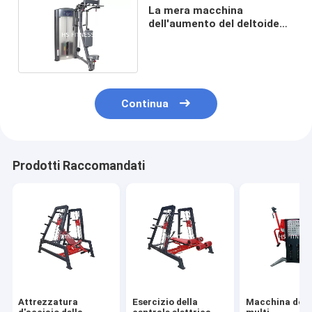
La mera macchina
dell'aumento del deltoide
ha ricoperto la multi
attrezzatura della palestra
Continua
Prodotti Raccomandati
Attrezzatura
Esercizio della
Macchina dop