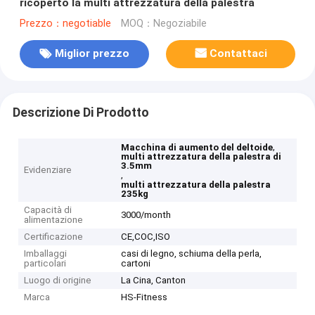
ricoperto la multi attrezzatura della palestra
Prezzo：negotiable
MOQ：Negoziabile
Miglior prezzo
Contattaci
Descrizione Di Prodotto
,
Macchina di aumento del deltoide
multi attrezzatura della palestra di
3.5mm
Evidenziare
,
multi attrezzatura della palestra
235kg
Capacità di
3000/month
alimentazione
Certificazione
CE,COC,ISO
Imballaggi
casi di legno, schiuma della perla,
particolari
cartoni
Luogo di origine
La Cina, Canton
Marca
HS-Fitness